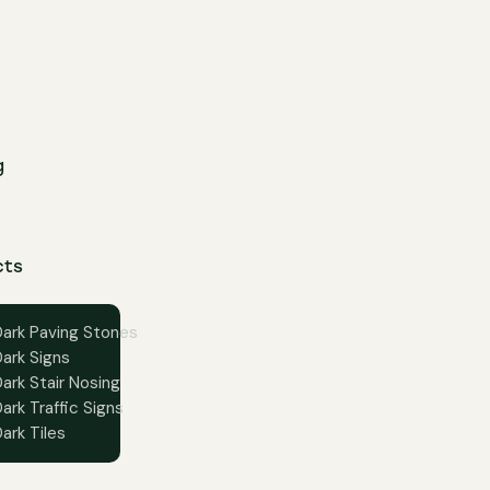
g
cts
Dark Paving Stones
Dark Signs
ark Stair Nosing
ark Traffic Signs
ark Tiles