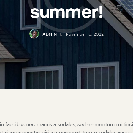
summer!
November 10, 2022
ADMIN
in faucibus nec mauris a sodales, sed elementum mi tinc
t viverra egestas nisi in consequat. Fusce sodales augue