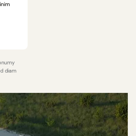
inim
nonumy
ed diam