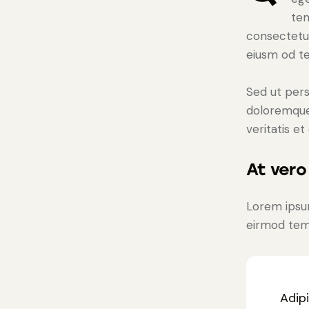
tem
consectetur
eiusm od te
Sed ut pers
doloremque 
veritatis et
At ver
Lorem ipsum
eirmod temp
Adip