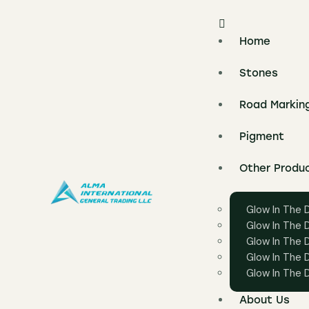
Home
Stones
Road Markin
Pigment
Other Produ
Glow In The 
Glow In The 
Glow In The D
Glow In The D
Glow In The D
About Us