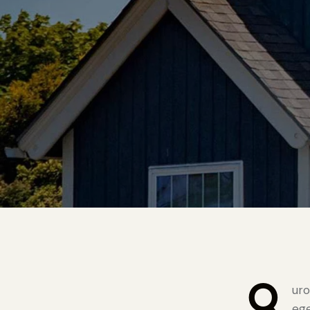
Q
uro
ege