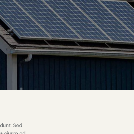
idunt. Sed
 a eiusm od