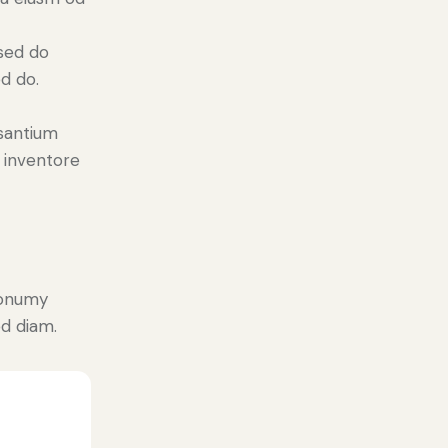
 sed do
d do.
usantium
 inventore
nonumy
d diam.