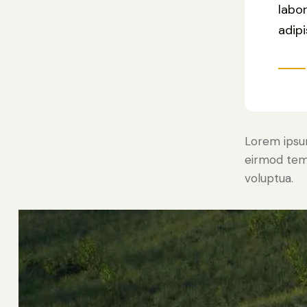
labo
adipi
Lorem ipsum
eirmod temp
voluptua.