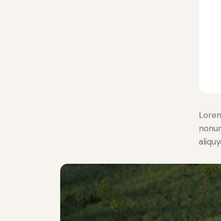
Lorem
nonum
aliqu