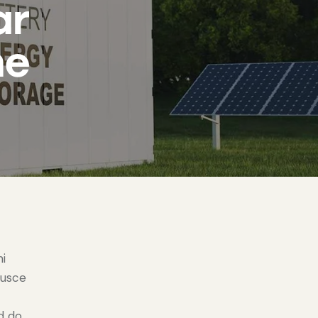
ar
me
mi
Fusce
ed do