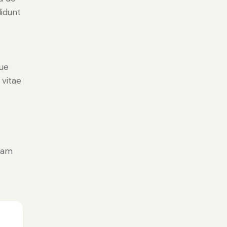
didunt
ue
 vitae
diam