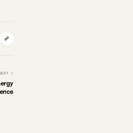
NEXT
nergy
dence