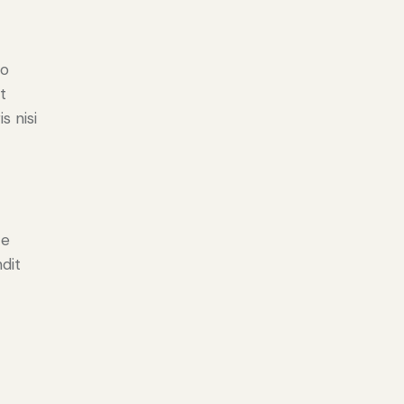
do
t
s nisi
e
ce
ndit