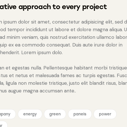
ative approach to every project
 ipsum dolor sit amet, consectetur adipisicing elit, sed 
od tempor incididunt ut labore et dolore magna aliqua. U
ad minim veniam, quis nostrud exercitation ullamco labori
iquip ex ea commodo consequat. Duis aute irure dolor in
henderit. Lorem ipsum dolo.
n et egestas nulla. Pellentesque habitant morbi tristiqu
tus et netus et malesuada fames ac turpis egestas. Fus
a, ligula non molestie tristique, justo elit blandit risus, bla
mus augue magna accumsan ante..
mpany
energy
green
panels
power
ar