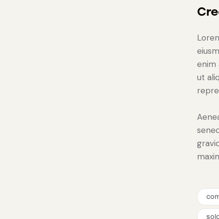
Cre
Lorem
eiusm
enim 
ut al
repre
Aenea
senec
gravid
maxi
co
sol