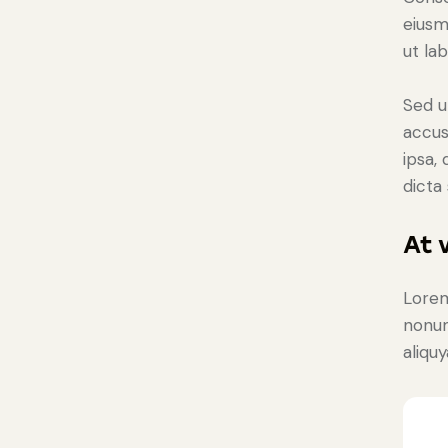
eiusm
ut la
Sed u
accus
ipsa,
dicta
At 
Lorem
nonum
aliqu