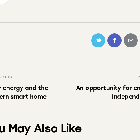
VIOUS
r energy and the
An opportunity for e
ern smart home
indepen
u May Also Like