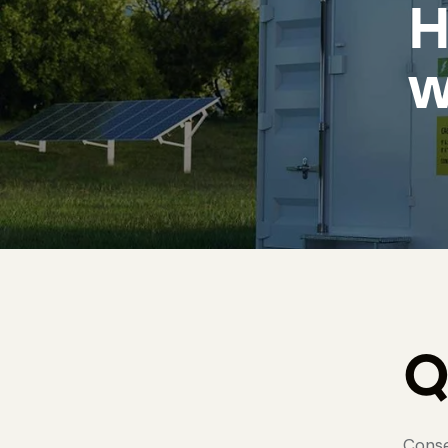
H
w
Conse