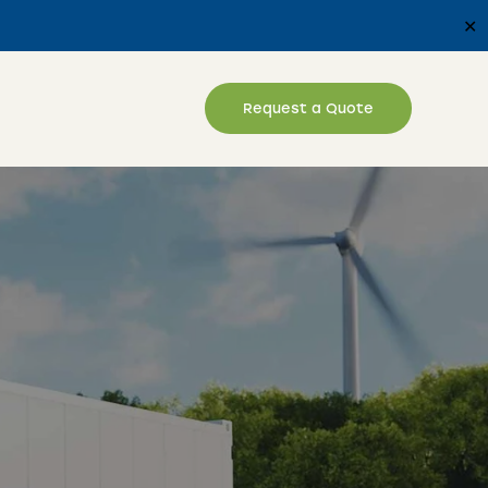
✕
Request a Quote